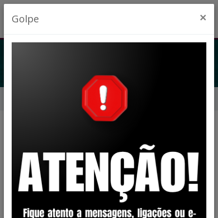
×
Golpe
LEGISLAÇÃO
Início
Legislação
Categoria
Decreto
1
Lei Complementar
28