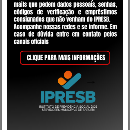
Lei Ordinária
1
Portaria
17
Regimento Interno
2
Resolução
50
Status
Eficácia Temporária
9
Revogado
12
Revogado Parcialmente
1