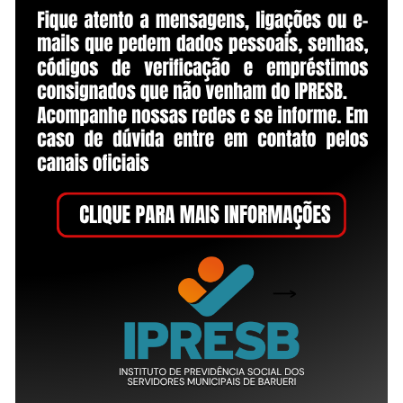
to do Comitê de Investimentos
NV I - ABIPEM
,
CP RPPS CGINV II - TOTUM
,
CP RPPS CGINV I
ndicado pelo Conselho Fiscal
 Administração
ela Presidência
ho de Administração