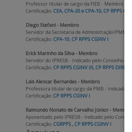
Professor titular de cargo da FIEB - Membro na
Certificação:
CEA, CPA-20 e CPA-10
,
CP RPPS CGI
Diego Stefani - Membro
Servidor da Secretaria de Administração/PMB - I
Certificação:
CPA-10
,
CP RPPS CGINV I
Erick Marinho da Silva - Membro
Servidor do IPRESB - Indicado pelo Conselho de
Certificação:
CP RPPS CGINV III
,
CP RPPS DIRIG I
Lais Alencar Bernardes - Membro
Professora titular de cargo da PMB - Indicada p
Certificação:
CP RPPS CGINV I
Raimundo Nonato de Carvalho Júnior - Membro
Aposentado pelo IPRESB - Indicado pelo Consel
Certificação:
CGRPPS
,
CP RPPS CGINV I