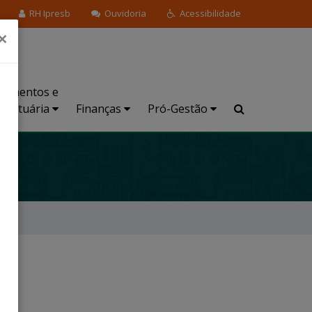
RH Ipresb
Ouvidoria
Acessibilidade
×
stimentos e
Atuária
Finanças
Pró-Gestão