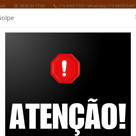
ail
08:00 às 17:00
(11) 4163-1723 • WhatsApp (11) 94539-5467
Golpe
Educação
Benefícios
Inve
tucional
Previdenciária
Previdenciários
TIMENTOS