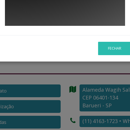
24 a 2027
FECHAR
Alameda Wagih Sa
ato
CEP 06401-134
Barueri - SP
lização
(11) 4163-1723 • W
das