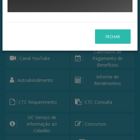
Fale Conosco
WhatsApp
Página Facebook
Instagram
FECHAR
Calendário de
Canal YouTube
Pagamento de
Benefícios
Informe de
Autoatendimento
Rendimentos
CTC Requerimento
CTC Consulta
SIC Serviço de
Informação ao
Concursos
Cidadão