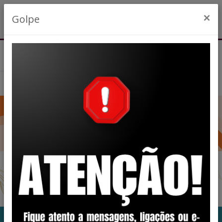
×
Golpe
Previous
Nex
Carta de Serviços ao