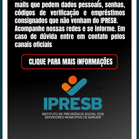
Cartilha Previdenciária
Usuário
Conselho de
Notícias
Administração
Comitê de
Conselho Fiscal
Investimentos
Resoluções sobre
Reuniões e Eventos
descontos em folha
Licitações
Contratos
Legislação
InfoIPRESB
Holerite
Transparência