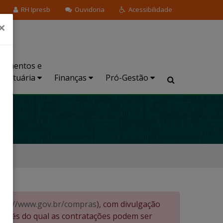
RH Ipresb
Ouvidoria
Acessibilidade
×
stimentos e
Atuária
Finanças
Pró-Gestão
tps://www.gov.br/compras
), com divulgação
ravés do qual as contratações podem ser