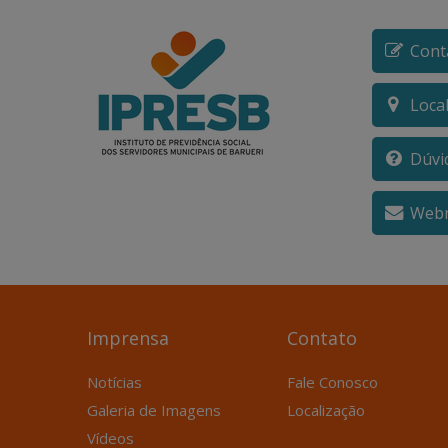
Cont
Loca
Dúvi
Webm
Imprensa
Contato
Notícias
Fale Conosco
Galeria de Imagens
Localização
Vídeos