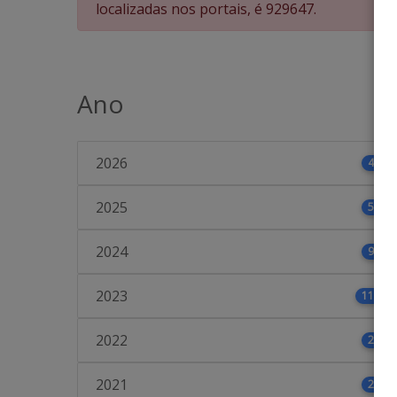
localizadas nos portais, é 929647.
Ano
2026
46
2025
53
2024
97
2023
113
2022
21
2021
21