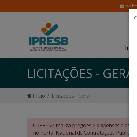
Webm
Insti
LICITAÇÕES - GERA
Início
Licitações - Geral
O IPRESB realiza pregões e dispensas eletrô
no Portal Nacional de Contratações Públicas 