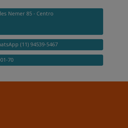
lles Nemer
85
- Centro
hatsApp (11) 94539-5467
001-70