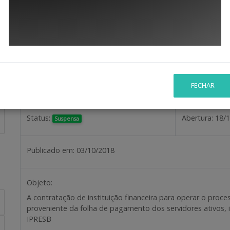
DETALH
Pregão 0007 / 2018
FECHAR
Status:
Abertura:
18/1
Suspensa
Publicado em:
03/10/2018
Objeto:
A contratação de instituição financeira para operar o pro
proveniente da folha de pagamento dos servidores ativos, i
IPRESB