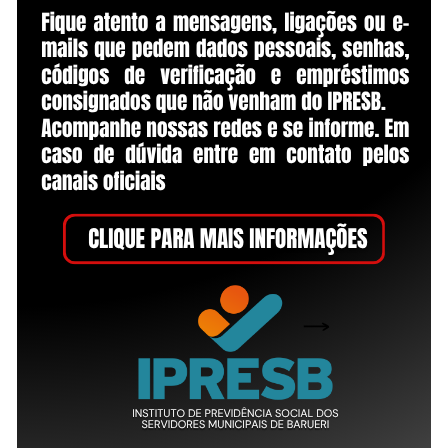
PESQUISA AVANÇADA
Convite 0007 / 2018
Status:
Abertura:
10/1
Suspensa
Publicado em:
03/12/2018
Objeto:
Contratação de Pessoa Jurídica especializada para prestaçã