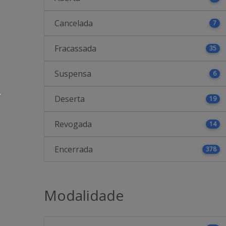
Cancelada
7
Fracassada
35
Suspensa
6
Deserta
19
Revogada
14
Encerrada
378
Modalidade