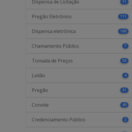
Dispensa de Licitação
11
Pregão Eletrônico
111
Dispensa eletrônica
160
Chamamento Público
7
Tomada de Preços
53
Leilão
4
Pregão
31
Convite
40
Credenciamento Público
2