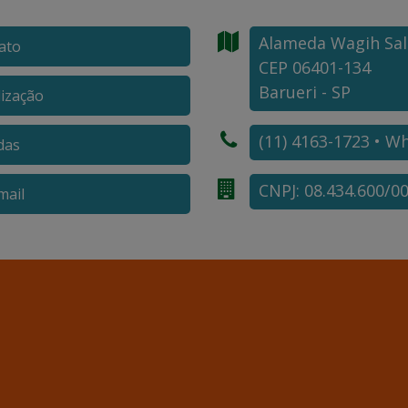
Alameda Wagih Sa
ato
CEP 06401-134
Barueri - SP
lização
(11) 4163-1723 • W
das
CNPJ: 08.434.600/0
ail