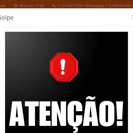
ail
08:00 às 17:00
(11) 4163-1723 • WhatsApp (11) 94539-5467
Golpe
Educação
Benefícios
Inve
tucional
Previdenciária
Previdenciários
L
nicas por meio do Portal de Compras do Governo Federal (
ht
(
https://www.gov.br/pncp
). O número da UASG do IPRESB, at