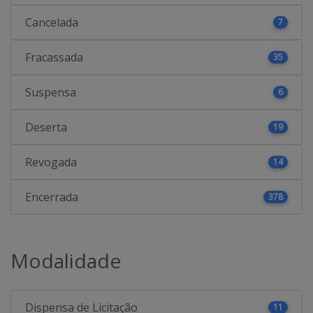
Cancelada
7
Fracassada
35
Suspensa
6
Deserta
19
Revogada
14
Encerrada
378
Modalidade
Dispensa de Licitação
11