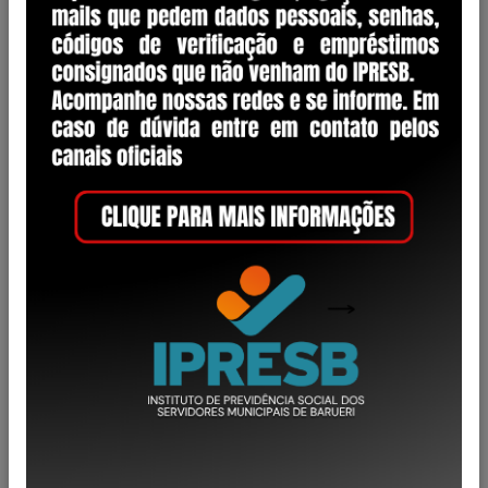
Ano
2026
46
2025
53
2024
97
2023
113
2022
21
2021
21