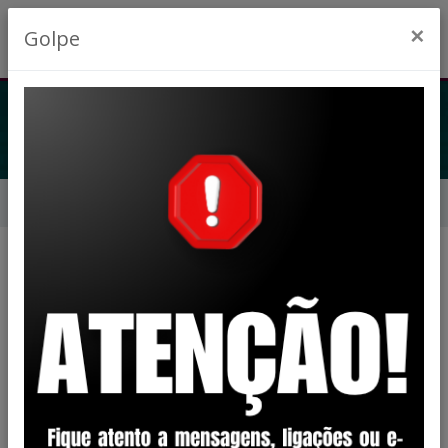
×
Golpe
LICITAÇÕES - GERAL
Início
Licitações - Geral
O IPRESB realiza pregões e dispensas eletrônicas
por meio do Portal de Compras do Governo
Federal (
https://www.gov.br/compras
), com
divulgação no Portal Nacional de Contratações
Públicas (
https://www.gov.br/pncp
). O número da
UASG do IPRESB, através do qual as contratações
podem ser localizadas nos portais, é 929647.