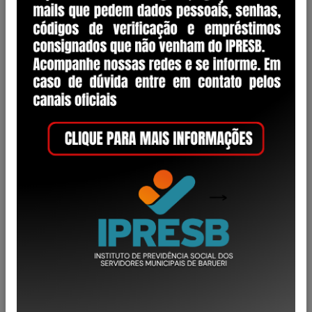
Categoria
Decreto
1
Lei Complementar
28
Lei Ordinária
1
Portaria
17
Regimento Interno
2
Resolução
50