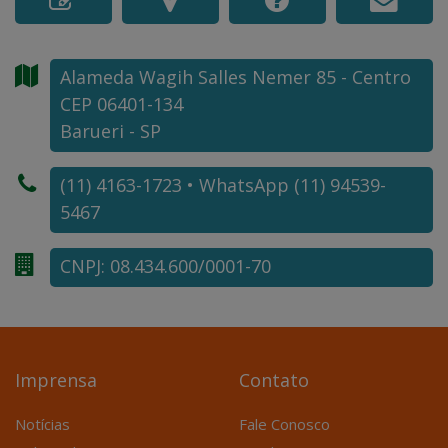
Alameda Wagih Salles Nemer
85
- Centro
CEP 06401-134
Barueri - SP
(11) 4163-1723 • WhatsApp (11) 94539-
5467
CNPJ: 08.434.600/0001-70
Imprensa
Contato
Notícias
Fale Conosco