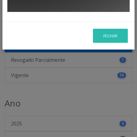
Status
Eficácia Temporária
9
FECHAR
Revogado
12
Revogado Parcialmente
1
Vigente
56
Ano
2025
6