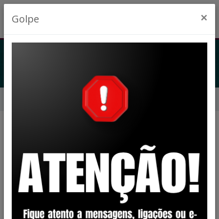
×
Golpe
LEGISLAÇÃO
Início
Legislação
Filtro
PORTARIA
CATEGORIA:
2012
ANO: