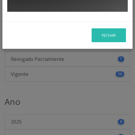
Status
Eficácia Temporária
9
FECHAR
Revogado
12
Revogado Parcialmente
1
Vigente
56
Ano
2025
6