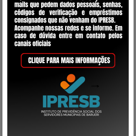
Categoria
Decreto
1
Lei Complementar
28
Lei Ordinária
1
Portaria
17
Regimento Interno
2
Resolução
50