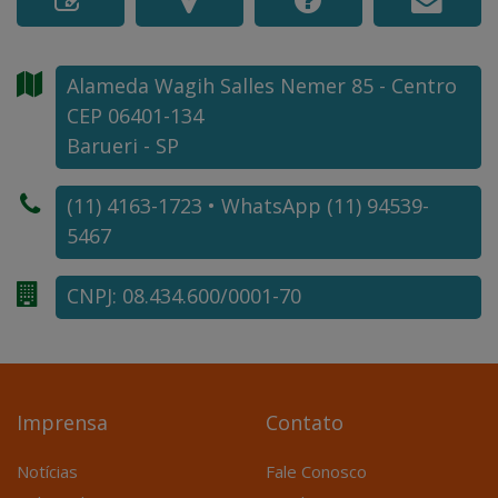
Alameda Wagih Salles Nemer
85
- Centro
CEP 06401-134
Barueri - SP
(11) 4163-1723 • WhatsApp (11) 94539-
5467
CNPJ: 08.434.600/0001-70
Imprensa
Contato
Notícias
Fale Conosco