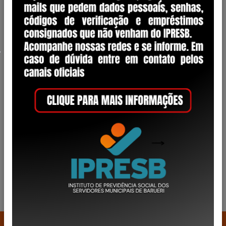
Alameda Wagih Salles Nemer
85
- Centro
CEP 06401-134
Barueri - SP
(11) 4163-1723 • WhatsApp (11) 94539-
5467
CNPJ: 08.434.600/0001-70