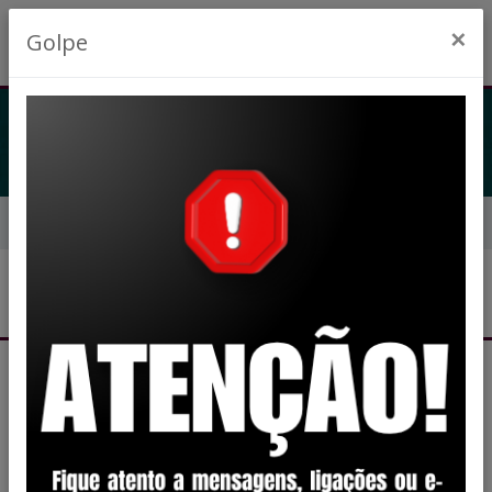
×
Golpe
2024
Início
2024